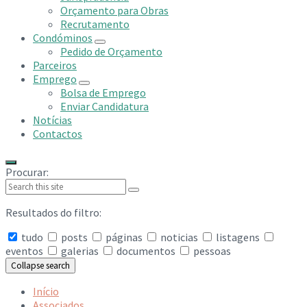
Orçamento para Obras
Recrutamento
Condóminos
Pedido de Orçamento
Parceiros
Emprego
Bolsa de Emprego
Enviar Candidatura
Notícias
Contactos
Procurar:
Resultados do filtro:
tudo
posts
páginas
noticias
listagens
eventos
galerias
documentos
pessoas
Collapse search
Início
Associados