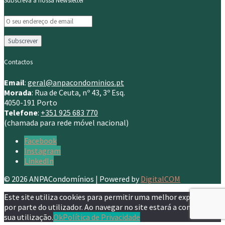
Subscreva a nossa Newsletter
Contactos
Email
:
geral@anpacondominios.pt
Morada
: Rua de Ceuta, nº 43, 3º Esq.
4050-191 Porto
Telefone
:
+351 925 683 770
(chamada para rede móvel nacional)
Facebook
Instagram
LinkedIn
© 2026 ANPACondomínios | Powered by
DigitalCOM
Este site utiliza cookies para permitir uma melhor experiência
por parte do utilizador. Ao navegar no site estará a consentir a
sua utilização.
Ok
Política de Privacidade