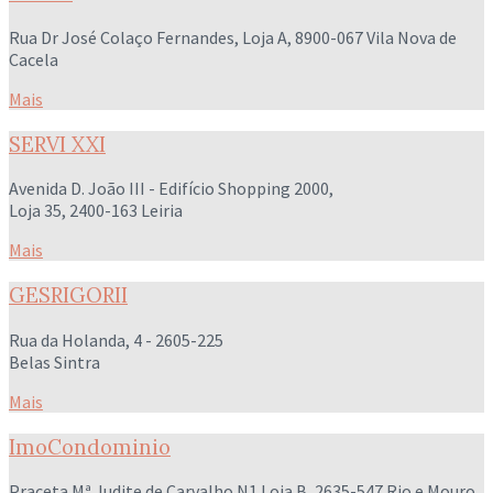
Rua Dr José Colaço Fernandes, Loja A, 8900-067 Vila Nova de
Cacela
Mais
SERVI XXI
Avenida D. João III - Edifício Shopping 2000,
Loja 35, 2400-163 Leiria
Mais
GESRIGORII
Rua da Holanda, 4 - 2605-225
Belas Sintra
Mais
ImoCondominio
Praceta Mª Judite de Carvalho N1 Loja B, 2635-547 Rio e Mouro