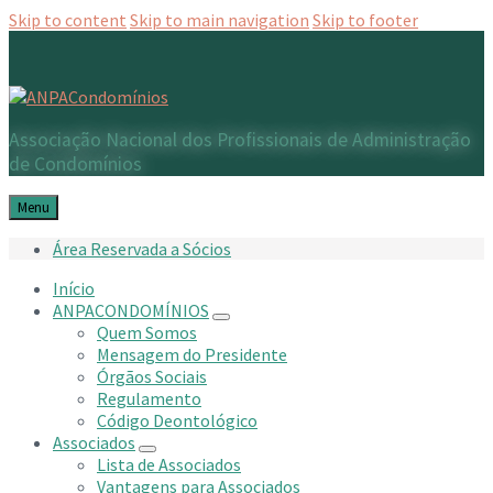
Skip to content
Skip to main navigation
Skip to footer
Associação Nacional dos Profissionais de Administração
de Condomínios
Menu
Área Reservada a Sócios
Início
ANPACONDOMÍNIOS
Quem Somos
Mensagem do Presidente
Órgãos Sociais
Regulamento
Código Deontológico
Associados
Lista de Associados
Vantagens para Associados