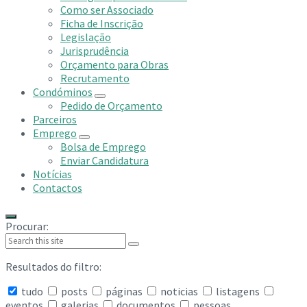
Como ser Associado
Ficha de Inscrição
Legislação
Jurisprudência
Orçamento para Obras
Recrutamento
Condóminos
Pedido de Orçamento
Parceiros
Emprego
Bolsa de Emprego
Enviar Candidatura
Notícias
Contactos
Procurar:
Resultados do filtro:
tudo
posts
páginas
noticias
listagens
eventos
galerias
documentos
pessoas