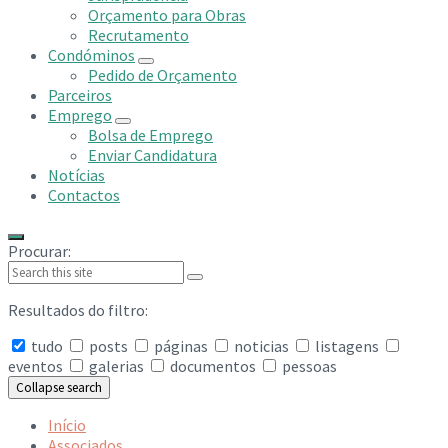
Orçamento para Obras
Recrutamento
Condóminos
Pedido de Orçamento
Parceiros
Emprego
Bolsa de Emprego
Enviar Candidatura
Notícias
Contactos
Procurar:
Resultados do filtro:
tudo
posts
páginas
noticias
listagens
eventos
galerias
documentos
pessoas
Collapse search
Início
Associados