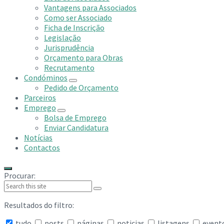
Vantagens para Associados
Como ser Associado
Ficha de Inscrição
Legislação
Jurisprudência
Orçamento para Obras
Recrutamento
Condóminos
Pedido de Orçamento
Parceiros
Emprego
Bolsa de Emprego
Enviar Candidatura
Notícias
Contactos
Procurar:
Resultados do filtro:
tudo
posts
páginas
noticias
listagens
event