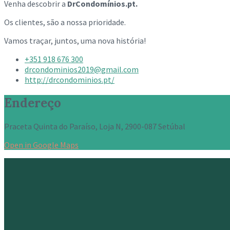
Venha descobrir a
DrCondomínios.pt.
Os clientes, são a nossa prioridade.
Vamos traçar, juntos, uma nova história!
+351 918 676 300
drcondominios2019@gmail.com
http://drcondominios.pt/
Endereço
Praceta Quinta do Paraíso, Loja N, 2900-087 Setúbal
Open in Google Maps