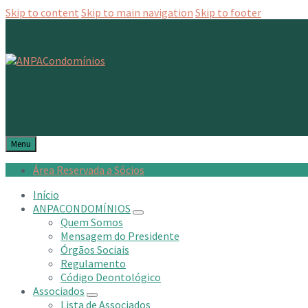
Skip to content
Skip to main navigation
Skip to footer
Menu
Área Reservada a Sócios
Início
ANPACONDOMÍNIOS
Quem Somos
Mensagem do Presidente
Órgãos Sociais
Regulamento
Código Deontológico
Associados
Lista de Associados