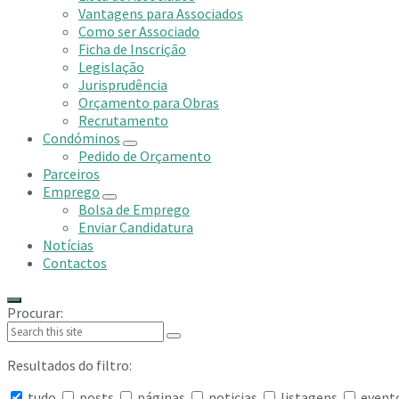
Vantagens para Associados
Como ser Associado
Ficha de Inscrição
Legislação
Jurisprudência
Orçamento para Obras
Recrutamento
Condóminos
Pedido de Orçamento
Parceiros
Emprego
Bolsa de Emprego
Enviar Candidatura
Notícias
Contactos
Procurar:
Resultados do filtro:
tudo
posts
páginas
noticias
listagens
event