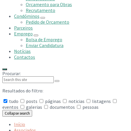
Orçamento para Obras
Recrutamento
Condóminos
Pedido de Orçamento
Parceiros
Emprego
Bolsa de Emprego
Enviar Candidatura
Notícias
Contactos
Procurar:
Resultados do filtro:
tudo
posts
páginas
noticias
listagens
eventos
galerias
documentos
pessoas
Collapse search
Início
Associados