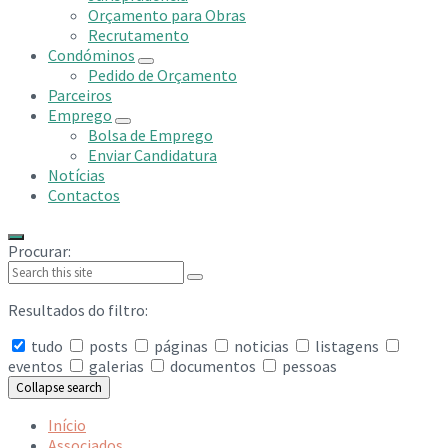
Orçamento para Obras
Recrutamento
Condóminos
Pedido de Orçamento
Parceiros
Emprego
Bolsa de Emprego
Enviar Candidatura
Notícias
Contactos
Procurar:
Resultados do filtro:
tudo
posts
páginas
noticias
listagens
eventos
galerias
documentos
pessoas
Collapse search
Início
Associados