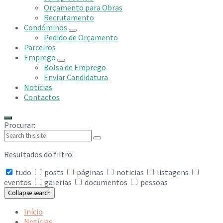
Orçamento para Obras
Recrutamento
Condóminos
Pedido de Orçamento
Parceiros
Emprego
Bolsa de Emprego
Enviar Candidatura
Notícias
Contactos
Procurar:
Resultados do filtro:
tudo
posts
páginas
noticias
listagens
eventos
galerias
documentos
pessoas
Collapse search
Início
Notícias